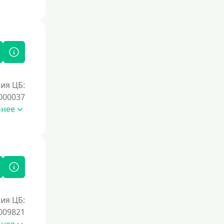
Без справок и поручителей
Без посредников
Процент
Под 1 %
ия ЦБ:
С пролонгацией (продлением)
000037
Под высокий процент
бнее
Без комиссии
В рассрочку
С ежемесячным платежом
Бесплатно
Под низкий процент
ия ЦБ:
Без процентов
009821
Первый займ без процентов