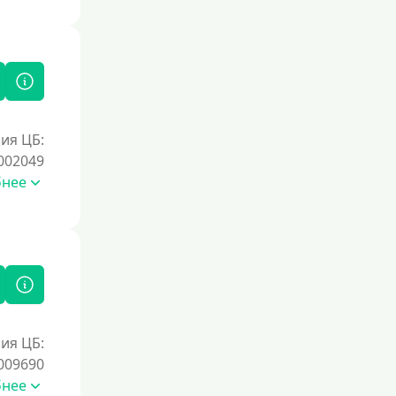
Документы
Без документов
По ИНН
По загранпаспорту
ия ЦБ:
По военному билету
002049
По водительскому удостоверению
бнее
По СНИЛСу
Без СНИЛСа
По паспорту
Без паспорта
По фото
ия ЦБ:
Без фото
009690
Без подтверждения дохода
бнее