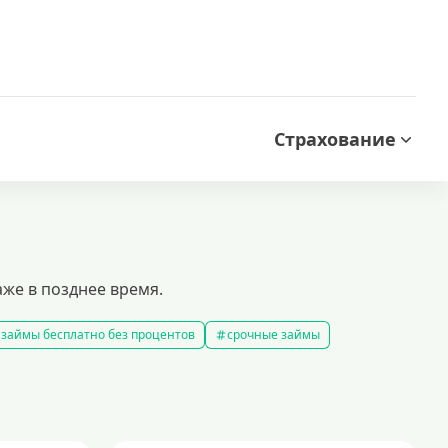
Страхование
аже в позднее время.
займы бесплатно без процентов
срочные займы
аймы на карту за 15 минут
выбрать экспресс займ в рф
займов
рефинансирование займов
калькулятор займов