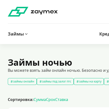
Займы
Кре
Займы ночью
Вы можете взять займ онлайн ночью. Безопасно и у
займы онлайн
займы под залог птс
займы на карту
быстрые займы
займы до зарплаты
новые займы
с
долгосрочные займы
популярные займы
лучшие займы
Сортировка:
Сумма
Срок
Ставка