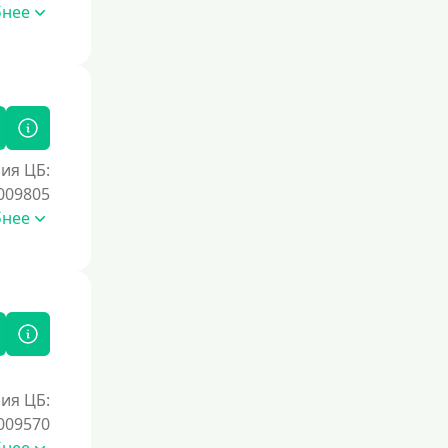
Без номера телефона
бнее
На телефон
Без платных услуг и подписок
Без звонков и проверок
Онлайн круглосуточно
Ночью
ия ЦБ:
009805
На карту круглосуточно
бнее
24/7
Деньги в долг
В долг на карту
Срок
1 день
ия ЦБ:
009570
2 дня