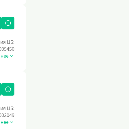
Под залог недвижимости
Под ПТС по доверенности
Под ПТС мотоцикла
Под ПТС спецтехники
Под ПТС грузового автомобиля
ия ЦБ:
Авто без ПТС
005450
бнее
Цель
На Новый Год
Для исправления кредитной истории
На погашение других займов
До зарплаты
ия ЦБ:
Для ИП
002049
бнее
Для бизнеса