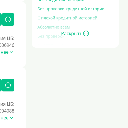
Без проверки кредитной истории
С плохой кредитной историей
Абсолютно всем
Раскрыть
Без проверок
ия ЦБ:
006946
Со 100% одобрением
бнее
Без отказа
На карту без отказа
С просрочками
Залог
Под залог ПТС
ия ЦБ:
004088
Без залога
бнее
Под залог