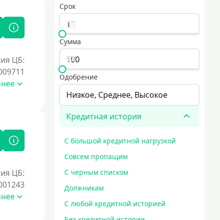
Срок
Сумма
ия ЦБ:
009711
Одобрение
бнее
Низкое, Среднее, Высокое
Кредитная история
С большой кредитной нагрузкой
Совсем пропащим
ия ЦБ:
С черным списком
001243
Должникам
бнее
С любой кредитной историей
Без кредитной истории