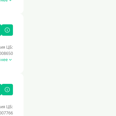
бнее
Без процентов на 30 дней
Под 0 %
Условия
С возможностью частичного
погашения
ия ЦБ:
Без страховок и комиссий
008650
бнее
Со страховкой
Повторный
Надежные
Без обмана
Без предоплат
Без электронной почты
ия ЦБ:
С автоматическим одобрением
007766