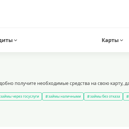
диты
Карты
добно получите необходимые средства на свою карту, д
займы через госуслуги
займы наличными
займы без отказа
мс займ
все займы
займы ночью
займы без комиссии
з
подобрать займ
рейтинг займов
правила предоставления 