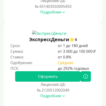
Лицензия ЦБ:
Условия
№ 651403550005450
Подробнее
С возможностью частичного погашения
Без страховок и комиссий
Со страховкой
Повторный
ЭкспрессДеньги
4
Срок:
от 1 до 180 дней
Надежные
Сумма:
от 3 000 до 100 000 ₽
Без обмана
Ставка:
от 0.8%
Без предоплат
Одобрение:
Среднее
Без электронной почты
С автоматическим одобрением
Оформить
Без номера телефона
Лицензия ЦБ:
№ 2120512002049
На телефон
Подробнее
Без платных услуг и подписок