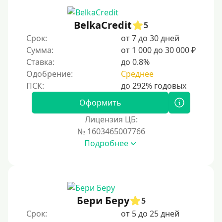
С 19 лет
С 20 лет
BelkaCredit
5
Срок:
от 7 до 30 дней
С 21 года
Сумма:
от 1 000 до 30 000 ₽
С 22 лет
Ставка:
до 0.8%
С 23 лет
Одобрение:
Среднее
С 25 лет
Оформить
Категории заемщиков
Лицензия ЦБ:
№ 1603465007766
Несовершеннолетним
Подробнее
Студентам
Для мужчин
Женский займ
Бери Беру
Мамам в декрете
5
Срок:
от 5 до 25 дней
Без прописки