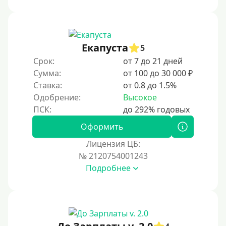
Под ПТС спецтехники
Под ПТС грузового автомобиля
Авто без ПТС
Екапуста
5
Срок:
от 7 до 21 дней
Цель
Сумма:
от 100 до 30 000 ₽
Ставка:
от 0.8 до 1.5%
На Новый Год
Одобрение:
Высокое
Для исправления кредитной истории
На погашение других займов
Оформить
До зарплаты
Лицензия ЦБ:
№ 2120754001243
Для ИП
Подробнее
Для бизнеса
Документы
Без документов