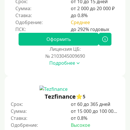
Срок:
от 10 до 15 дней
10 дней
Сумма:
от 2 000 до 20 000 ₽
2 недели
Ставка:
до 0.8%
15 дней
Одобрение:
Среднее
20 дней
21 день
Оформить
На месяц
Лицензия ЦБ:
№ 2103045009690
30 дней без процентов
Подробнее
2 месяца
60 дней
3 месяца
90 дней
Tezfinance
5
100 дней
Срок:
от 60 до 365 дней
Сумма:
от 15 000 до 100 000 ₽
4 месяца
Ставка:
от 0.8%
5 месяцев
Одобрение:
Высокое