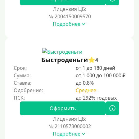
Для иностранных граждан Казахстана
Лицензия ЦБ:
Для иностранных граждан Кыргызстана
№ 2004150009570
Подробнее
Для иностранных граждан Таджикистана
Для иностранных граждан Белоруссии
Для иностранных граждан Армении
Для иностранных граждан Узбекистана
Быстроденьги
4
Для граждан СНГ
Срок:
от 1 до 180 дней
Сумма:
от 1 000 до 100 000 ₽
Сумма (рублей)
Ставка:
до 0.8%
Одобрение:
Среднее
100 руб
200 руб
Оформить
300 руб
Лицензия ЦБ:
400 руб
№ 2110573000002
Подробнее
500 руб