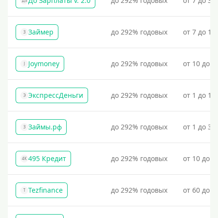
До Зарплаты v. 2.0
до 292% годовых
от 7 до 36
ДЗ
Займер
до 292% годовых
от 7 до 18
З
Joymoney
до 292% годовых
от 10 до 1
J
ЭкспрессДеньги
до 292% годовых
от 1 до 18
Э
Займы.рф
до 292% годовых
от 1 до 30
З
495 Кредит
до 292% годовых
от 10 до 1
4К
Tezfinance
до 292% годовых
от 60 до 3
T