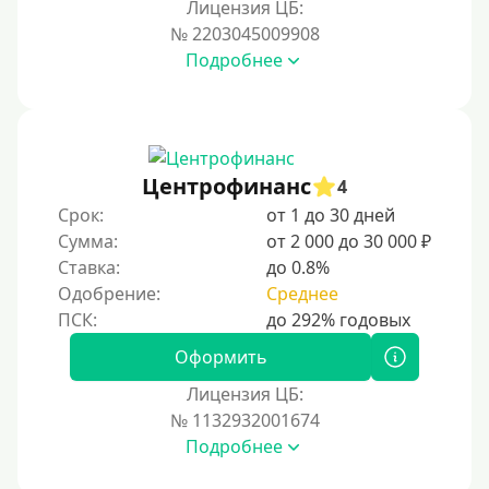
Лицензия ЦБ:
На карту Кукуруза
№ 2203045009908
Подробнее
Маэстро
Мир
Сбербанк
Моментум (Momentum)
Центрофинанс
4
Через систему Контакт (Contact)
Срок:
от 1 до 30 дней
Золотая Корона
Сумма:
от 2 000 до 30 000 ₽
Ставка:
до 0.8%
Через систему быстрых платежей СБП
Одобрение:
Среднее
Способы получения
Оформить
Без активации сервиса
Лицензия ЦБ:
Без участия банков
№ 1132932001674
Подробнее
На сберкнижку
На дом срочно