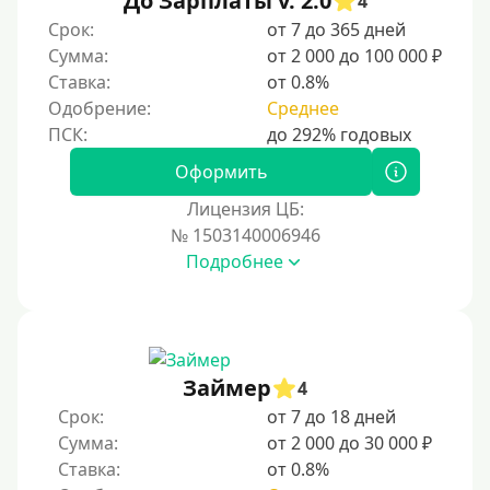
До Зарплаты v. 2.0
4
По ИНН
Срок:
от 7 до 365 дней
Сумма:
от 2 000 до 100 000 ₽
По загранпаспорту
Ставка:
от 0.8%
По военному билету
Одобрение:
Среднее
По водительскому удостоверению
По СНИЛСу
Оформить
Без СНИЛСа
Лицензия ЦБ:
№ 1503140006946
По паспорту
Подробнее
Без паспорта
По фото
Без фото
Без подтверждения дохода
Займер
4
Без справок и поручителей
Срок:
от 7 до 18 дней
Сумма:
от 2 000 до 30 000 ₽
Без посредников
Ставка:
от 0.8%