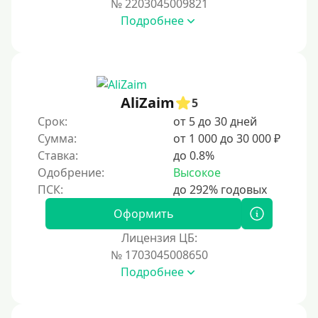
№ 2203045009821
За 2 минуты
Подробнее
За 3 минуты
За 5 минут
За 10 минут
За 15 минут
AliZaim
5
За час
Срок:
от 5 до 30 дней
Сумма:
от 1 000 до 30 000 ₽
Срочные
Ставка:
до 0.8%
Моментальные онлайн
Одобрение:
Высокое
Экспресс
В день обращения
Оформить
Лицензия ЦБ:
Возраст
№ 1703045008650
Подробнее
С 17 лет
С 18 лет