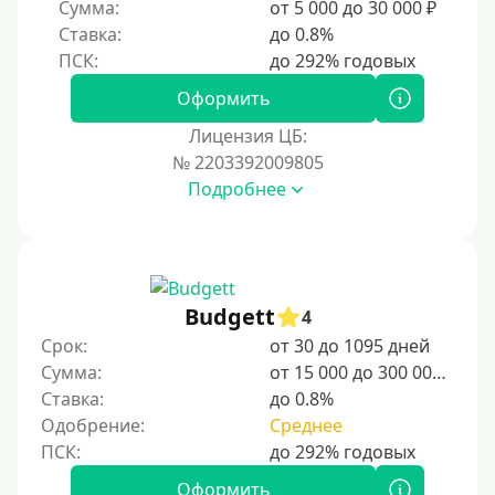
Сумма:
от 5 000 до 30 000 ₽
Без регистрации
Ставка:
до 0.8%
С временной регистрацией
Банкротам
Оформить
Без подтверждения личности
Лицензия ЦБ:
Пенсионерам
№ 2203392009805
Подробнее
Пенсионерам до 70 лет
Пенсионерам до 75 лет
Пенсионерам до 80 лет
Пенсионерам до 85 лет
Budgett
4
Безработным
Срок:
от 30 до 1095 дней
Сумма:
от 15 000 до 300 000 ₽
Даже бомжам
Ставка:
до 0.8%
Без указания места работы
Одобрение:
Среднее
Для иностранных граждан
Для иностранных граждан Украины
Оформить