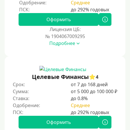
Одобрение:
Среднее
250000 руб
300000 руб
Оформить
500000 руб
Лицензия ЦБ:
1000000 руб
№ 1904067009295
Подробнее
Мини займы
На большую сумму
Карты банков и платежные системы
Целевые Финансы
4
Мастеркард
Срок:
от 7 до 168 дней
Через Юнистрим (Unistream)
Сумма:
от 5 000 до 100 000 ₽
Ставка:
до 0.8%
На Вебмани
Одобрение:
Среднее
ВТБ
Виза (Visa)
Оформить
Тинькофф