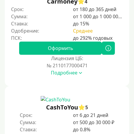
Carmoney
4
20000 руб
Срок:
от 180 до 365 дней
25000 руб
Сумма:
от 1 000 до 1 000 000 ₽
Ставка:
до 15%
30000 руб
Одобрение:
Среднее
30000 руб на год
35000 руб
Оформить
40000 руб
Лицензия ЦБ:
50000 руб
№ 2110177000471
Подробнее
60000 руб
70000 руб
80000 руб
90000 руб
CashToYou
5
100000 руб
Срок:
от 6 до 21 дней
150000 руб
Сумма:
от 500 до 30 000 ₽
Ставка:
до 0.8%
200000 руб