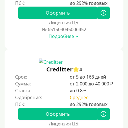
Наличными
Оформить
По телефону
Лицензия ЦБ:
Через госуслуги
№ 651503045006452
Без карты
Подробнее
На карту
На карту с нулевым балансом
На дебетовую карту
Creditter
4
На кредитную карту
Срок:
от 5 до 168 дней
На виртуальную карту
Сумма:
от 2 000 до 40 000 ₽
Ставка:
до 0.8%
На неименную карту
Одобрение:
Среднее
На именную карту
На зарплатную карту
Оформить
На чужую карту без отказа
Лицензия ЦБ: