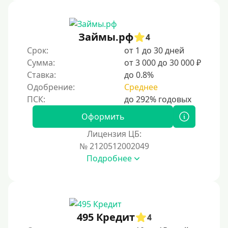
Без звонков и проверок
Онлайн круглосуточно
Ночью
Займы.рф
4
На карту круглосуточно
Срок:
от 1 до 30 дней
Сумма:
от 3 000 до 30 000 ₽
24/7
Ставка:
до 0.8%
Деньги в долг
Одобрение:
Среднее
В долг на карту
Оформить
Срок
Лицензия ЦБ:
№ 2120512002049
1 день
Подробнее
2 дня
3 дня
5 дней
На неделю
495 Кредит
4