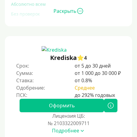
Абсолютно всем
Раскрыть
Без проверок
Со 100% одобрением
Без отказа
На карту без отказа
С просрочками
Krediska
4
Срок:
от 5 до 30 дней
Залог
Сумма:
от 1 000 до 30 000 ₽
Ставка:
от 0.8%
Под залог ПТС
Одобрение:
Среднее
Без залога
Под залог
Оформить
Под залог недвижимости
Лицензия ЦБ:
Под ПТС по доверенности
№ 2103322009711
Подробнее
Под ПТС мотоцикла