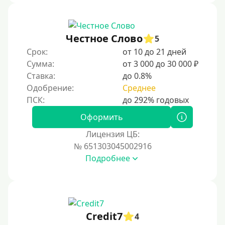
Не выходя из дома
Без посещения офиса
Честное Слово
5
В офисе
Срок:
от 10 до 21 дней
В ломбарде
Сумма:
от 3 000 до 30 000 ₽
Ставка:
до 0.8%
Роботы займов
Одобрение:
Среднее
Онлайн на карту в Telegram
Без списания денег с карты
Оформить
Денежным переводом
Лицензия ЦБ:
По СМС
№ 651303045002916
Подробнее
На электронный кошелек
На Юмани (ЮMoney)
На Яндекс Деньги
Без привязки карты
Credit7
4
На Киви (Qiwi) кошелек