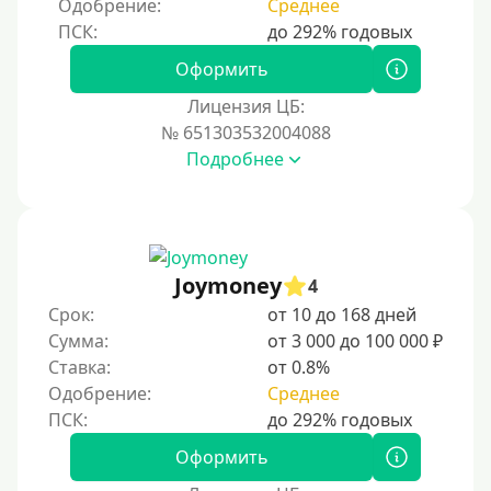
Одобрение:
Среднее
Процент
Под 1 %
Оформить
С пролонгацией (продлением)
Лицензия ЦБ:
№ 651303532004088
Под высокий процент
Подробнее
Без комиссии
В рассрочку
С ежемесячным платежом
Бесплатно
Joymoney
4
Под низкий процент
Срок:
от 10 до 168 дней
Сумма:
от 3 000 до 100 000 ₽
Без процентов
Ставка:
от 0.8%
Первый займ без процентов
Одобрение:
Среднее
Без процентов на 30 дней
Под 0 %
Оформить