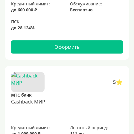
Кредитный лимит:
Обслуживание:
Золотые
до 600 000 ₽
Бесплатно
Черные
Виртуальные
Тип бонусов
Оформить
С бонусами
С кэшбеком
С кэшбэком на АЗС
5
С милями
МТС банк
Цель
Cashback МИР
Для игр
Для покупок
Кредитный лимит:
Льготный период:
Для путешествий
до 1 000 000 ₽
111 дн.