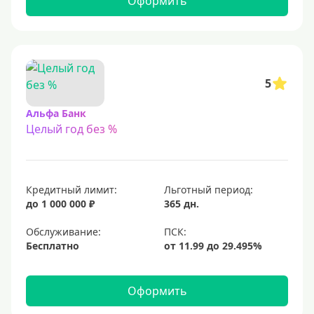
Оформить
С 23 лет
Для самозанятых
Льготный период (без процентов)
5
С льготным периодом
Альфа Банк
Целый год без %
50 дней
55 дней
На 60 дней
Кредитный лимит:
Льготный период:
На 90 дней
до 1 000 000 ₽
365 дн.
100 дней
Обслуживание:
Бесплатно
110 дней
120 дней
Оформить
145 дней