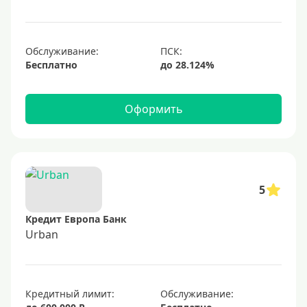
1000000 руб
С небольшим лимитом
С большим лимитом
Обслуживание:
Бесплатно
Безлимитные
Тип карты
Оформить
Mastercard
Visa
Visa Classic
5
UnionPay
Кредит Европа Банк
Мир
Urban
Премиум
Platinum
Кредитный лимит:
Обслуживание:
Золотые