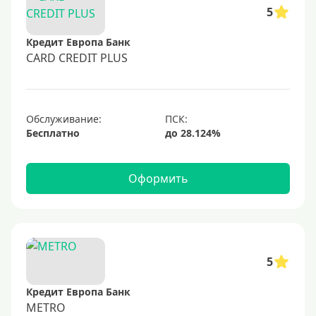
50000 руб
5
60000 руб
Кредит Европа Банк
70000 руб
CARD CREDIT PLUS
80000 руб
100000 руб
Обслуживание:
150000 руб
Бесплатно
200000 руб
250000 руб
Оформить
300000 руб
350000 руб
400000 руб
500000 руб
5
600000 руб
Кредит Европа Банк
700000 руб
METRO