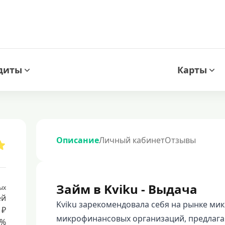
диты
Карты
Описание
Личный кабинет
Отзывы
Займ в Kviku - Выдача
ых
ей
Kviku зарекомендовала себя на рынке ми
 ₽
микрофинансовых организаций, предлаг
8%