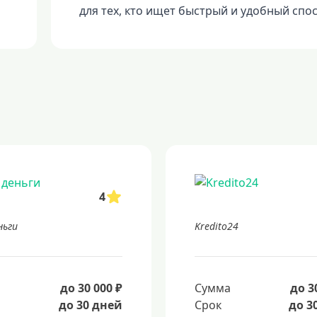
для тех, кто ищет быстрый и удобный спо
4
ньги
Kredito24
а
до 30 000 ₽
Сумма
до 3
до 30 дней
Срок
до 3