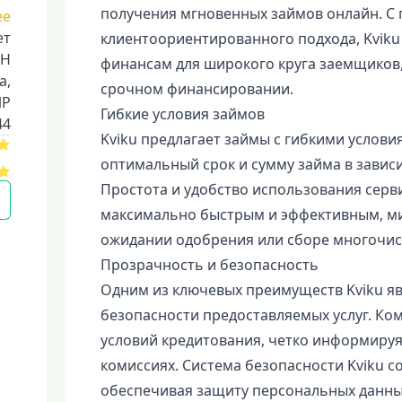
получения мгновенных займов онлайн. С
ее
ет
клиентоориентированного подхода, Kviku
НН
финансам для широкого круга заемщиков,
a,
срочном финансировании.
ИР
Гибкие условия займов
44
Kviku предлагает займы с гибкими услови
оптимальный срок и сумму займа в завис
Простота и удобство использования серв
максимально быстрым и эффективным, м
ожидании одобрения или сборе многочис
Прозрачность и безопасность
Одним из ключевых преимуществ Kviku яв
безопасности предоставляемых услуг. Ко
условий кредитования, четко информируя
комиссиях. Система безопасности Kviku с
обеспечивая защиту персональных данны