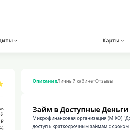
диты
Карты
Описание
Личный кабинет
Отзывы
Займ в Доступные Деньги
ых
ей
Микрофинансовая организация (МФО) "До
 ₽
доступ к краткосрочным займам с сроком о
8%