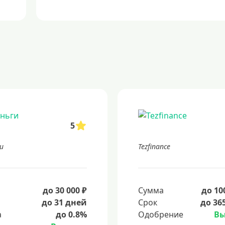
5
и
Tezfinance
а
до 30 000 ₽
Сумма
до 10
до 31 дней
Срок
до 36
а
до 0.8%
Одобрение
Вы